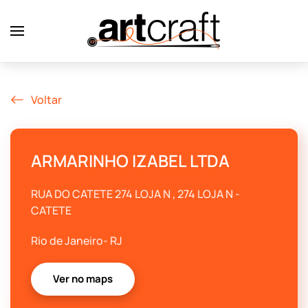
Skip to main content
Voltar
ARMARINHO IZABEL LTDA
RUA DO CATETE 274 LOJA N , 274 LOJA N -
CATETE
Rio de Janeiro
-
RJ
Ver no maps